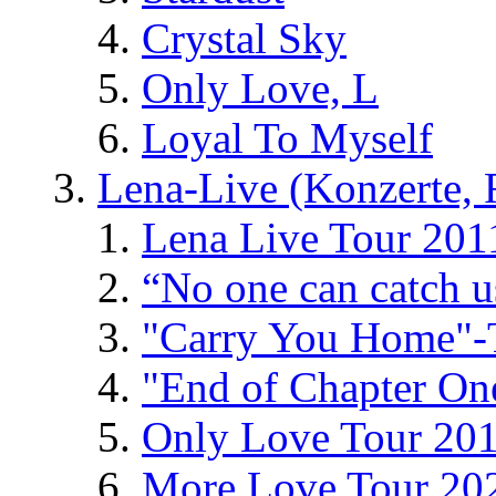
Crystal Sky
Only Love, L
Loyal To Myself
Lena-Live (Konzerte, Fe
Lena Live Tour 201
“No one can catch 
"Carry You Home"-
"End of Chapter On
Only Love Tour 20
More Love Tour 20