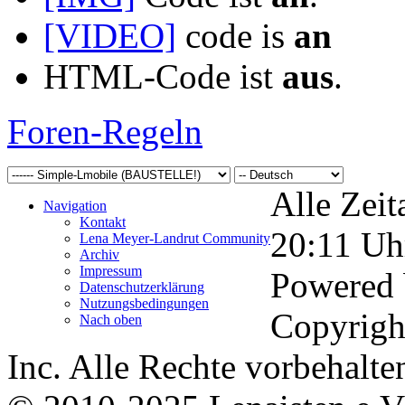
[VIDEO]
code is
an
HTML-Code ist
aus
.
Foren-Regeln
Alle Zeit
Navigation
Kontakt
20:11
Uh
Lena Meyer-Landrut Community
Archiv
Impressum
Powered
Datenschutzerklärung
Nutzungsbedingungen
Copyrigh
Nach oben
Inc. Alle Rechte vorbehalte