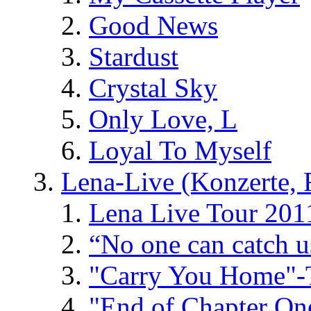
Good News
Stardust
Crystal Sky
Only Love, L
Loyal To Myself
Lena-Live (Konzerte, Fe
Lena Live Tour 201
“No one can catch 
"Carry You Home"-
"End of Chapter On