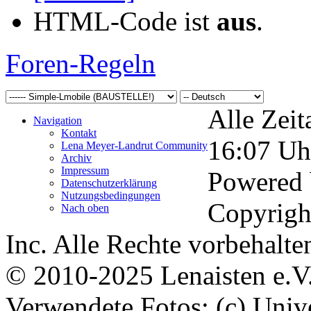
HTML-Code ist
aus
.
Foren-Regeln
Alle Zeit
Navigation
Kontakt
16:07
Uh
Lena Meyer-Landrut Community
Archiv
Impressum
Powered
Datenschutzerklärung
Nutzungsbedingungen
Copyrigh
Nach oben
Inc. Alle Rechte vorbehalte
© 2010-2025 Lenaisten e.V
Verwendete Fotos: (c) Uni