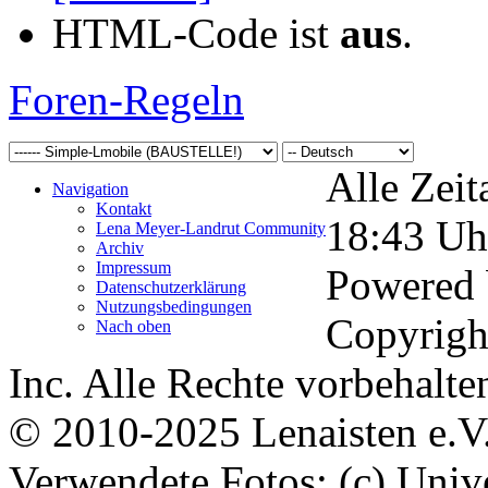
HTML-Code ist
aus
.
Foren-Regeln
Alle Zeit
Navigation
Kontakt
18:43
Uh
Lena Meyer-Landrut Community
Archiv
Impressum
Powered
Datenschutzerklärung
Nutzungsbedingungen
Copyrigh
Nach oben
Inc. Alle Rechte vorbehalte
© 2010-2025 Lenaisten e.V
Verwendete Fotos: (c) Uni