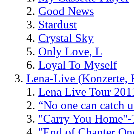
Good News
Stardust
Crystal Sky
Only Love, L
Loyal To Myself
Lena-Live (Konzerte, Fe
Lena Live Tour 201
“No one can catch 
"Carry You Home"-
"End of Chapter On