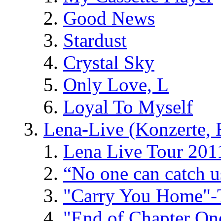
Good News
Stardust
Crystal Sky
Only Love, L
Loyal To Myself
Lena-Live (Konzerte, Fe
Lena Live Tour 201
“No one can catch 
"Carry You Home"-
"End of Chapter On