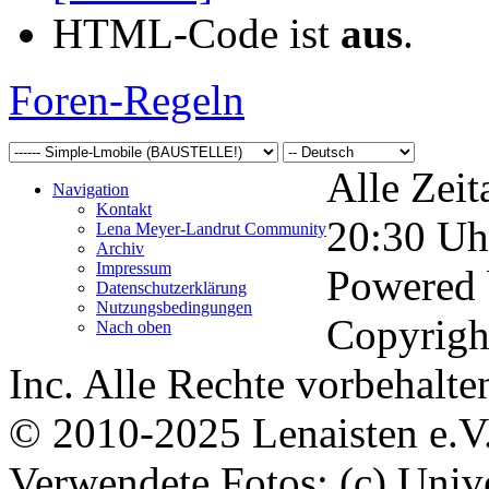
HTML-Code ist
aus
.
Foren-Regeln
Alle Zeit
Navigation
Kontakt
20:30
Uh
Lena Meyer-Landrut Community
Archiv
Impressum
Powered
Datenschutzerklärung
Nutzungsbedingungen
Copyrigh
Nach oben
Inc. Alle Rechte vorbehalte
© 2010-2025 Lenaisten e.V
Verwendete Fotos: (c) Uni