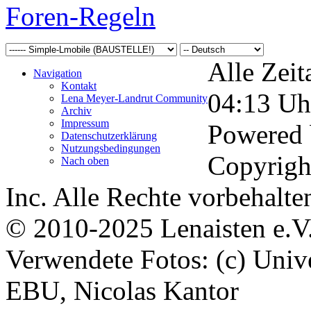
Foren-Regeln
Alle Zeit
Navigation
Kontakt
04:13
Uh
Lena Meyer-Landrut Community
Archiv
Impressum
Powered
Datenschutzerklärung
Nutzungsbedingungen
Copyrigh
Nach oben
Inc. Alle Rechte vorbehalte
© 2010-2025 Lenaisten e.V
Verwendete Fotos: (c) Uni
EBU, Nicolas Kantor