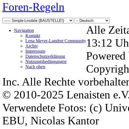
Foren-Regeln
Alle Zeit
Navigation
Kontakt
13:12
Uh
Lena Meyer-Landrut Community
Archiv
Impressum
Powered
Datenschutzerklärung
Nutzungsbedingungen
Copyrigh
Nach oben
Inc. Alle Rechte vorbehalte
© 2010-2025 Lenaisten e.V
Verwendete Fotos: (c) Uni
EBU, Nicolas Kantor