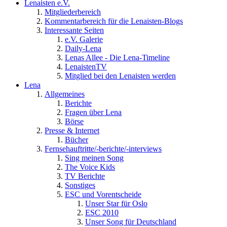
Lenaisten e.V.
Mitgliederbereich
Kommentarbereich für die Lenaisten-Blogs
Interessante Seiten
e.V. Galerie
Daily-Lena
Lenas Allee - Die Lena-Timeline
LenaistenTV
Mitglied bei den Lenaisten werden
Lena
Allgemeines
Berichte
Fragen über Lena
Börse
Presse & Internet
Bücher
Fernsehauftritte/-berichte/-interviews
Sing meinen Song
The Voice Kids
TV Berichte
Sonstiges
ESC und Vorentscheide
Unser Star für Oslo
ESC 2010
Unser Song für Deutschland