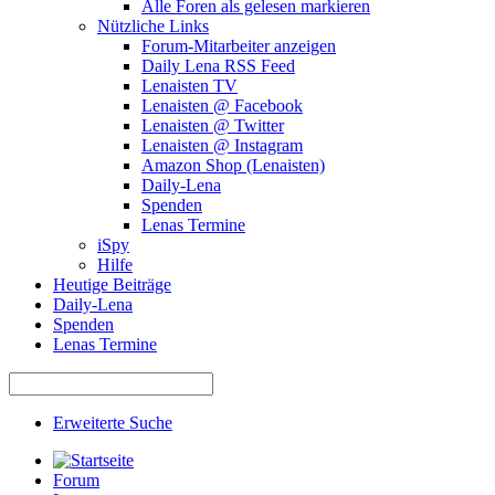
Alle Foren als gelesen markieren
Nützliche Links
Forum-Mitarbeiter anzeigen
Daily Lena RSS Feed
Lenaisten TV
Lenaisten @ Facebook
Lenaisten @ Twitter
Lenaisten @ Instagram
Amazon Shop (Lenaisten)
Daily-Lena
Spenden
Lenas Termine
iSpy
Hilfe
Heutige Beiträge
Daily-Lena
Spenden
Lenas Termine
Erweiterte Suche
Forum