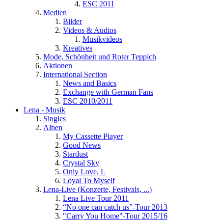
ESC 2011
Medien
Bilder
Videos & Audios
Musikvideos
Kreatives
Mode, Schönheit und Roter Teppich
Aktionen
International Section
News and Basics
Exchange with German Fans
ESC 2010/2011
Lena - Musik
Singles
Alben
My Cassette Player
Good News
Stardust
Crystal Sky
Only Love, L
Loyal To Myself
Lena-Live (Konzerte, Festivals, ...)
Lena Live Tour 2011
“No one can catch us”-Tour 2013
"Carry You Home"-Tour 2015/16