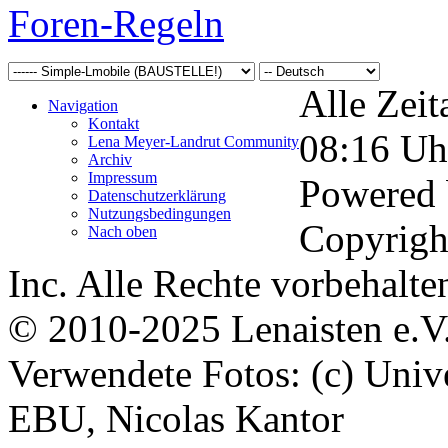
Foren-Regeln
Alle Zeit
Navigation
Kontakt
08:16
Uh
Lena Meyer-Landrut Community
Archiv
Impressum
Powered
Datenschutzerklärung
Nutzungsbedingungen
Copyrigh
Nach oben
Inc. Alle Rechte vorbehalte
© 2010-2025 Lenaisten e.V
Verwendete Fotos: (c) Uni
EBU, Nicolas Kantor