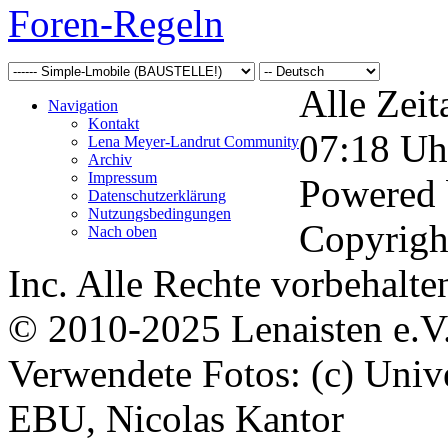
Foren-Regeln
Alle Zeit
Navigation
Kontakt
07:18
Uh
Lena Meyer-Landrut Community
Archiv
Impressum
Powered
Datenschutzerklärung
Nutzungsbedingungen
Copyrigh
Nach oben
Inc. Alle Rechte vorbehalte
© 2010-2025 Lenaisten e.V
Verwendete Fotos: (c) Uni
EBU, Nicolas Kantor