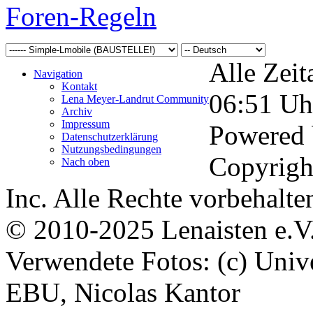
Foren-Regeln
Alle Zeit
Navigation
Kontakt
06:51
Uh
Lena Meyer-Landrut Community
Archiv
Impressum
Powered
Datenschutzerklärung
Nutzungsbedingungen
Copyrigh
Nach oben
Inc. Alle Rechte vorbehalte
© 2010-2025 Lenaisten e.V
Verwendete Fotos: (c) Uni
EBU, Nicolas Kantor