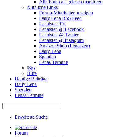
Alle Foren als gelesen markieren
Nützliche Links
Forum-Mitarbeiter anzeigen
Daily Lena RSS Feed
Lenaisten TV
Lenaisten @ Facebook
Lenaisten @ Twitter
Lenaisten @ Instagram
Amazon Shop (Lenaisten)
Daily-Lena
Spenden
Lenas Termine
iSpy
Hilfe
Heutige Beiträge
Daily-Lena
Spenden
Lenas Termine
Erweiterte Suche
Forum