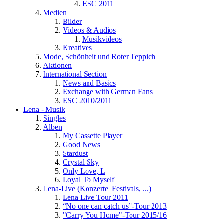
ESC 2011
Medien
Bilder
Videos & Audios
Musikvideos
Kreatives
Mode, Schönheit und Roter Teppich
Aktionen
International Section
News and Basics
Exchange with German Fans
ESC 2010/2011
Lena - Musik
Singles
Alben
My Cassette Player
Good News
Stardust
Crystal Sky
Only Love, L
Loyal To Myself
Lena-Live (Konzerte, Festivals, ...)
Lena Live Tour 2011
“No one can catch us”-Tour 2013
"Carry You Home"-Tour 2015/16