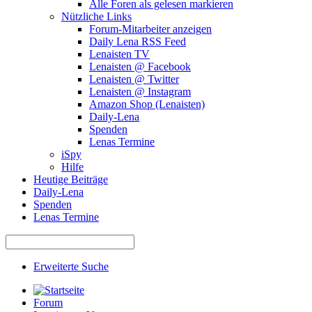
Alle Foren als gelesen markieren
Nützliche Links
Forum-Mitarbeiter anzeigen
Daily Lena RSS Feed
Lenaisten TV
Lenaisten @ Facebook
Lenaisten @ Twitter
Lenaisten @ Instagram
Amazon Shop (Lenaisten)
Daily-Lena
Spenden
Lenas Termine
iSpy
Hilfe
Heutige Beiträge
Daily-Lena
Spenden
Lenas Termine
Erweiterte Suche
Forum