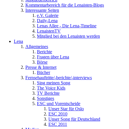
Kommentarbereich für die Lenaisten-Blogs
Interessante Seiten
e.V. Galerie
Daily-Lena
Lenas Allee - Die Lena-Timeline
LenaistenTV
Mitglied bei den Lenaisten werden
Lena
Allgemeines
Berichte
Fragen über Lena
Börse
Presse & Internet
Bücher
Fernsehauftritte/-berichte/-interviews
Sing meinen Song
The Voice Kids
TV Berichte
Sonstiges
ESC und Vorentscheide
Unser Star für Oslo
ESC 2010
Unser Song für Deutschland
ESC 2011