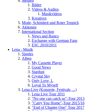
Medien
Bilder
Videos & Audios
Musikvideos
Kreatives
Mode, Schönheit und Roter Teppich
Aktionen
International Section
News and Basics
Exchange with German Fans
ESC 2010/2011
Lena - Musik
Singles
Alben
My Cassette Player
Good News
Stardust
Crystal Sky
Only Love, L
Loyal To Myself
Lena-Live (Konzerte, Festivals, ...)
Lena Live Tour 2011
“No one can catch us”-Tour 2013
"Carry You Home"-Tour 2015/16
"End of Chapter One" Tour 2017