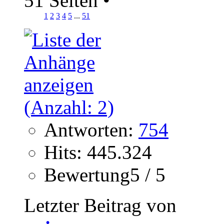
51 Seiten
•
1
2
3
4
5
...
51
Antworten:
754
Hits: 445.324
Bewertung5 / 5
Letzter Beitrag von