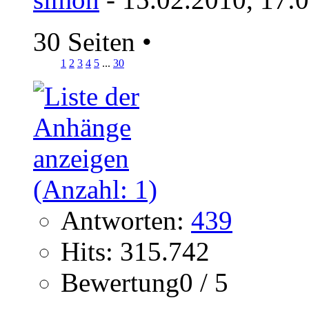
30 Seiten
•
1
2
3
4
5
...
30
Antworten:
439
Hits: 315.742
Bewertung0 / 5