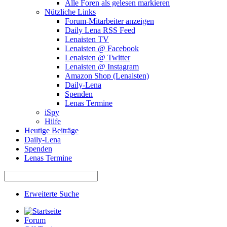
Alle Foren als gelesen markieren
Nützliche Links
Forum-Mitarbeiter anzeigen
Daily Lena RSS Feed
Lenaisten TV
Lenaisten @ Facebook
Lenaisten @ Twitter
Lenaisten @ Instagram
Amazon Shop (Lenaisten)
Daily-Lena
Spenden
Lenas Termine
iSpy
Hilfe
Heutige Beiträge
Daily-Lena
Spenden
Lenas Termine
Erweiterte Suche
Forum