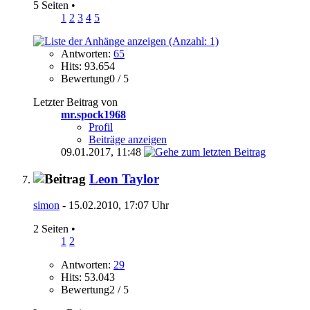
5 Seiten
•
1
2
3
4
5
Antworten:
65
Hits: 93.654
Bewertung0 / 5
Letzter Beitrag von
mr.spock1968
Profil
Beiträge anzeigen
09.01.2017,
11:48
Leon Taylor
simon
- 15.02.2010, 17:07 Uhr
2 Seiten
•
1
2
Antworten:
29
Hits: 53.043
Bewertung2 / 5