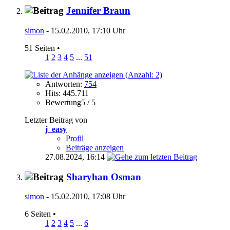
Jennifer Braun
simon
- 15.02.2010, 17:10 Uhr
51 Seiten
•
1
2
3
4
5
...
51
Antworten:
754
Hits: 445.711
Bewertung5 / 5
Letzter Beitrag von
j_easy
Profil
Beiträge anzeigen
27.08.2024,
16:14
Sharyhan Osman
simon
- 15.02.2010, 17:08 Uhr
6 Seiten
•
1
2
3
4
5
...
6