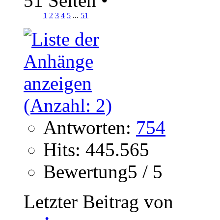
51 Seiten
•
1
2
3
4
5
...
51
Antworten:
754
Hits: 445.565
Bewertung5 / 5
Letzter Beitrag von