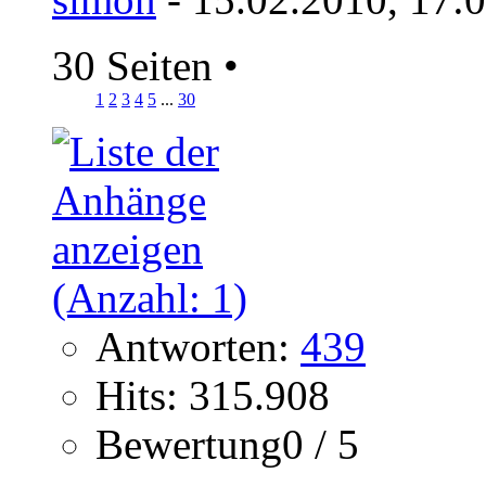
30 Seiten
•
1
2
3
4
5
...
30
Antworten:
439
Hits: 315.908
Bewertung0 / 5