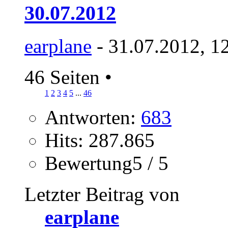
30.07.2012
earplane
- 31.07.2012, 1
46 Seiten
•
1
2
3
4
5
...
46
Antworten:
683
Hits: 287.865
Bewertung5 / 5
Letzter Beitrag von
earplane