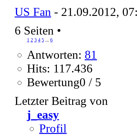
US Fan
- 21.09.2012, 07
6 Seiten
•
1
2
3
4
5
...
6
Antworten:
81
Hits: 117.436
Bewertung0 / 5
Letzter Beitrag von
j_easy
Profil