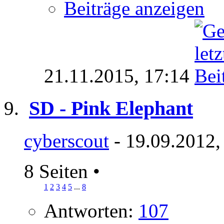
Beiträge anzeigen
21.11.2015,
17:14
SD - Pink Elephant
cyberscout
- 19.09.2012,
8 Seiten
•
1
2
3
4
5
...
8
Antworten:
107