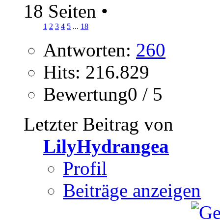
18 Seiten
•
1
2
3
4
5
...
18
Antworten:
260
Hits: 216.829
Bewertung0 / 5
Letzter Beitrag von
LilyHydrangea
Profil
Beiträge anzeigen