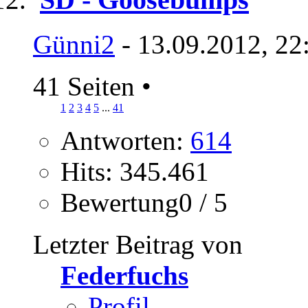
Günni2
- 13.09.2012, 22
41 Seiten
•
1
2
3
4
5
...
41
Antworten:
614
Hits: 345.461
Bewertung0 / 5
Letzter Beitrag von
Federfuchs
Profil