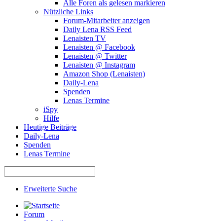
Alle Foren als gelesen markieren
Nützliche Links
Forum-Mitarbeiter anzeigen
Daily Lena RSS Feed
Lenaisten TV
Lenaisten @ Facebook
Lenaisten @ Twitter
Lenaisten @ Instagram
Amazon Shop (Lenaisten)
Daily-Lena
Spenden
Lenas Termine
iSpy
Hilfe
Heutige Beiträge
Daily-Lena
Spenden
Lenas Termine
Erweiterte Suche
Forum