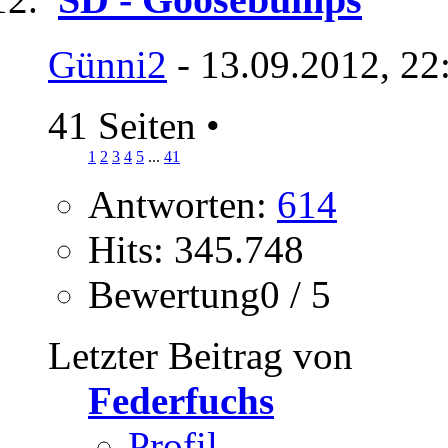
Günni2
- 13.09.2012, 22
41 Seiten
•
1
2
3
4
5
...
41
Antworten:
614
Hits: 345.748
Bewertung0 / 5
Letzter Beitrag von
Federfuchs
Profil