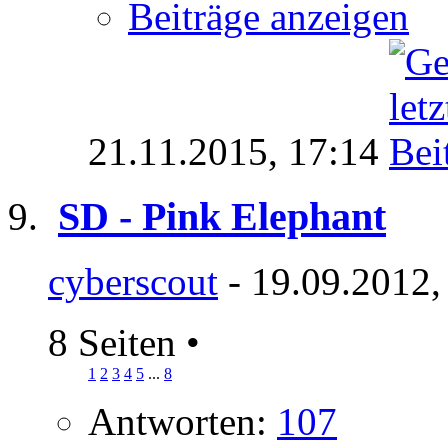
Beiträge anzeigen
21.11.2015,
17:14
SD - Pink Elephant
cyberscout
- 19.09.2012,
8 Seiten
•
1
2
3
4
5
...
8
Antworten:
107