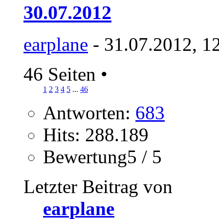
30.07.2012
earplane
- 31.07.2012, 1
46 Seiten
•
1
2
3
4
5
...
46
Antworten:
683
Hits: 288.189
Bewertung5 / 5
Letzter Beitrag von
earplane