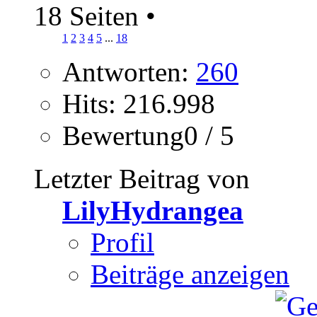
18 Seiten
•
1
2
3
4
5
...
18
Antworten:
260
Hits: 216.998
Bewertung0 / 5
Letzter Beitrag von
LilyHydrangea
Profil
Beiträge anzeigen