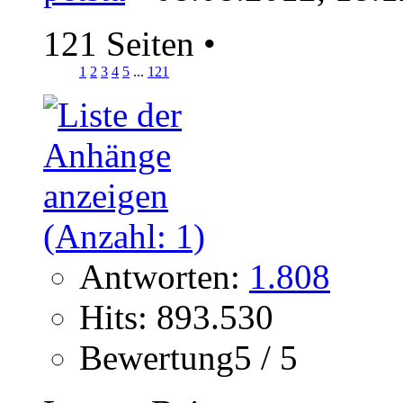
121 Seiten
•
1
2
3
4
5
...
121
Antworten:
1.808
Hits: 893.530
Bewertung5 / 5