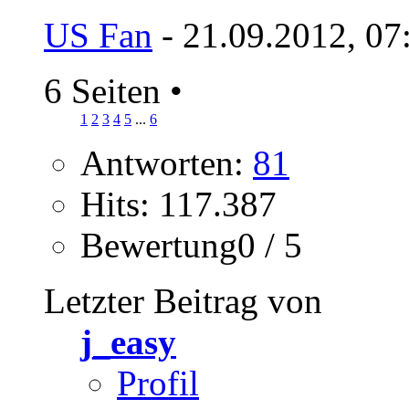
US Fan
- 21.09.2012, 07
6 Seiten
•
1
2
3
4
5
...
6
Antworten:
81
Hits: 117.387
Bewertung0 / 5
Letzter Beitrag von
j_easy
Profil