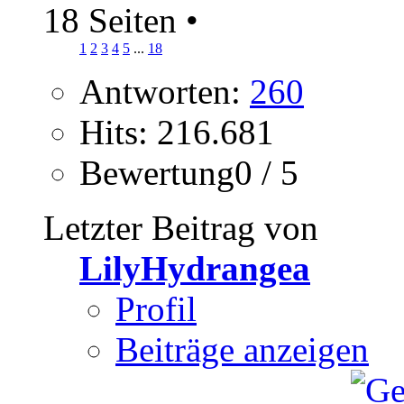
18 Seiten
•
1
2
3
4
5
...
18
Antworten:
260
Hits: 216.681
Bewertung0 / 5
Letzter Beitrag von
LilyHydrangea
Profil
Beiträge anzeigen