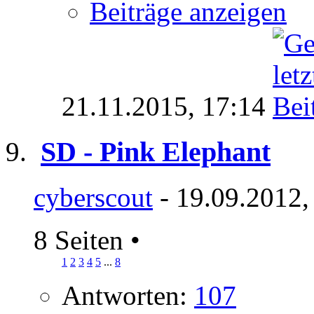
Beiträge anzeigen
21.11.2015,
17:14
SD - Pink Elephant
cyberscout
- 19.09.2012,
8 Seiten
•
1
2
3
4
5
...
8
Antworten:
107