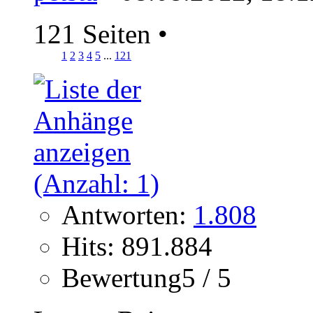
121 Seiten
•
1
2
3
4
5
...
121
Antworten:
1.808
Hits: 891.884
Bewertung5 / 5