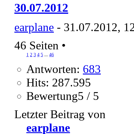
30.07.2012
earplane
- 31.07.2012, 1
46 Seiten
•
1
2
3
4
5
...
46
Antworten:
683
Hits: 287.595
Bewertung5 / 5
Letzter Beitrag von
earplane