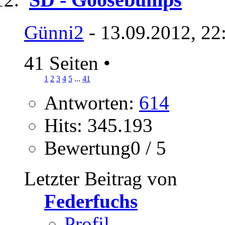
Günni2
- 13.09.2012, 22
41 Seiten
•
1
2
3
4
5
...
41
Antworten:
614
Hits: 345.193
Bewertung0 / 5
Letzter Beitrag von
Federfuchs
Profil