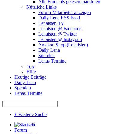
Alle Foren als gelesen markieren
Nützliche Links
Forum-Mitarbeiter anzeigen
Daily Lena RSS Feed
Lenaisten TV
Lenaisten @ Facebook
Lenaisten @ Twitter
Lenaisten @ Instagram
Amazon Shop (Lenaisten)
Daily-Lena
Spenden
Lenas Termine
iSpy
Hilfe
Heutige Beiträge
Daily-Lena
Spenden
Lenas Termine
Erweiterte Suche
Forum