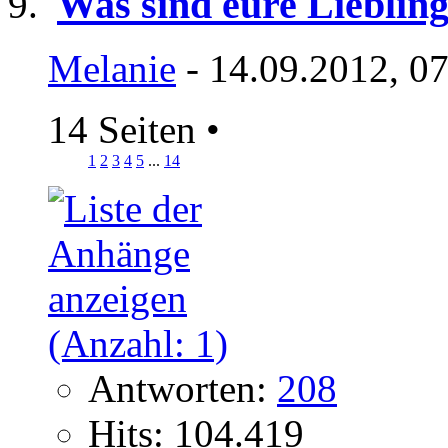
Was sind eure Lieblin
Melanie
- 14.09.2012, 0
14 Seiten
•
1
2
3
4
5
...
14
Antworten:
208
Hits: 104.419