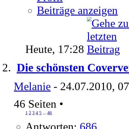
Beiträge anzeigen
Heute,
17:28
Die schönsten Coverve
Melanie
- 24.07.2010, 0
46 Seiten
•
1
2
3
4
5
...
46
Antworten:
686