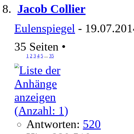
Jacob Collier
Eulenspiegel
- 19.07.201
35 Seiten
•
1
2
3
4
5
...
35
Antworten:
520