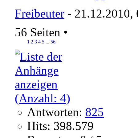
Freibeuter
- 21.12.2010,
56 Seiten
•
1
2
3
4
5
...
56
Antworten:
825
Hits: 398.579