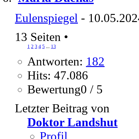
Eulenspiegel
- 10.05.202
13 Seiten
•
1
2
3
4
5
...
13
Antworten:
182
Hits: 47.086
Bewertung0 / 5
Letzter Beitrag von
Doktor Landshut
Profil