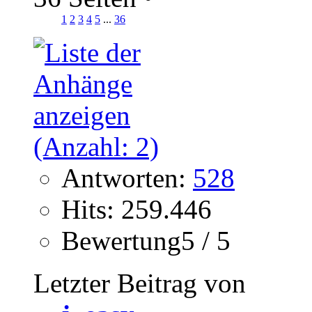
1
2
3
4
5
...
36
Antworten:
528
Hits: 259.446
Bewertung5 / 5
Letzter Beitrag von