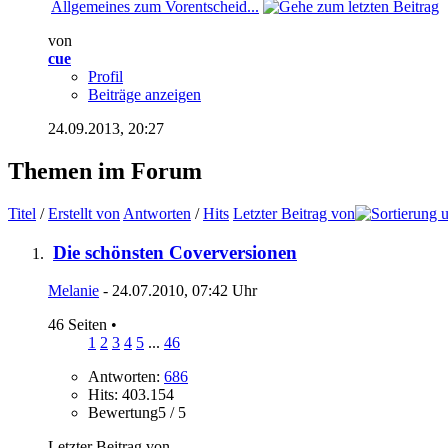
Allgemeines zum Vorentscheid...
von
cue
Profil
Beiträge anzeigen
24.09.2013,
20:27
Themen im Forum
Titel
/
Erstellt von
Antworten
/
Hits
Letzter Beitrag von
Die schönsten Coverversionen
Melanie
- 24.07.2010, 07:42 Uhr
46 Seiten
•
1
2
3
4
5
...
46
Antworten:
686
Hits: 403.154
Bewertung5 / 5
Letzter Beitrag von