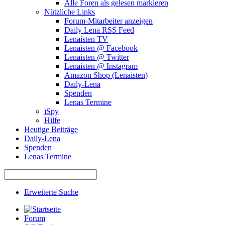
Alle Foren als gelesen markieren
Nützliche Links
Forum-Mitarbeiter anzeigen
Daily Lena RSS Feed
Lenaisten TV
Lenaisten @ Facebook
Lenaisten @ Twitter
Lenaisten @ Instagram
Amazon Shop (Lenaisten)
Daily-Lena
Spenden
Lenas Termine
iSpy
Hilfe
Heutige Beiträge
Daily-Lena
Spenden
Lenas Termine
Erweiterte Suche
Forum