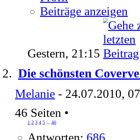
Beiträge anzeigen
Gestern,
21:15
Die schönsten Coverve
Melanie
- 24.07.2010, 0
46 Seiten
•
1
2
3
4
5
...
46
Antworten:
686