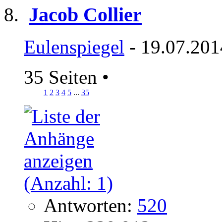
Jacob Collier
Eulenspiegel
- 19.07.201
35 Seiten
•
1
2
3
4
5
...
35
Antworten:
520