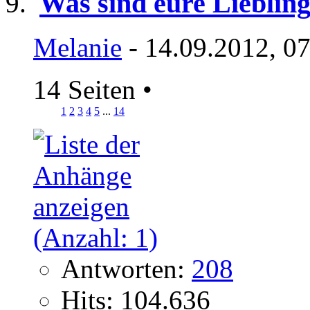
Was sind eure Lieblin
Melanie
- 14.09.2012, 0
14 Seiten
•
1
2
3
4
5
...
14
Antworten:
208
Hits: 104.636