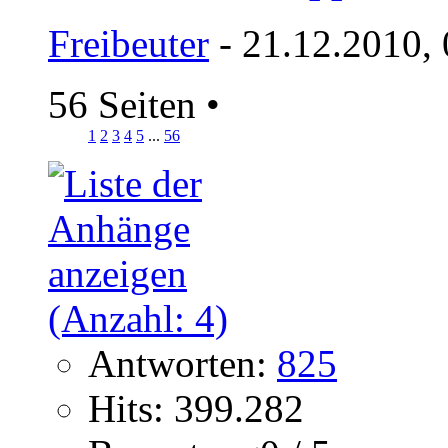
Freibeuter
- 21.12.2010,
56 Seiten
•
1
2
3
4
5
...
56
Antworten:
825
Hits: 399.282