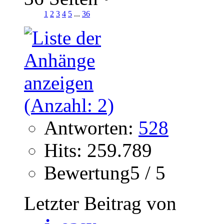
1
2
3
4
5
...
36
Antworten:
528
Hits: 259.789
Bewertung5 / 5
Letzter Beitrag von