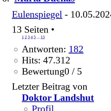
Eulenspiegel
- 10.05.202
13 Seiten
•
1
2
3
4
5
...
13
Antworten:
182
Hits: 47.312
Bewertung0 / 5
Letzter Beitrag von
Doktor Landshut
Profil