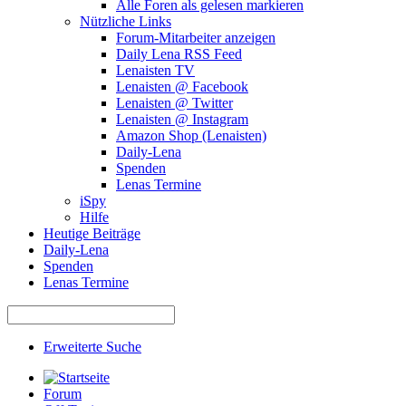
Alle Foren als gelesen markieren
Nützliche Links
Forum-Mitarbeiter anzeigen
Daily Lena RSS Feed
Lenaisten TV
Lenaisten @ Facebook
Lenaisten @ Twitter
Lenaisten @ Instagram
Amazon Shop (Lenaisten)
Daily-Lena
Spenden
Lenas Termine
iSpy
Hilfe
Heutige Beiträge
Daily-Lena
Spenden
Lenas Termine
Erweiterte Suche
Forum