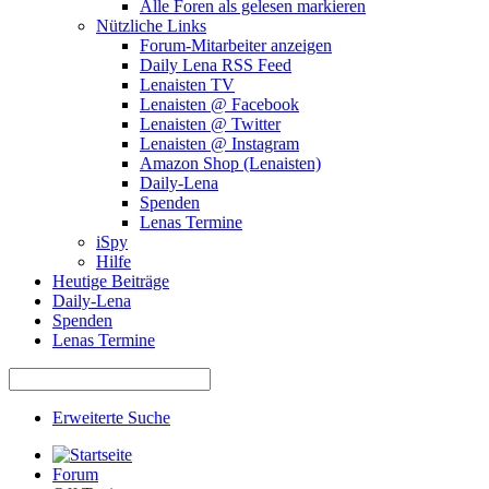
Alle Foren als gelesen markieren
Nützliche Links
Forum-Mitarbeiter anzeigen
Daily Lena RSS Feed
Lenaisten TV
Lenaisten @ Facebook
Lenaisten @ Twitter
Lenaisten @ Instagram
Amazon Shop (Lenaisten)
Daily-Lena
Spenden
Lenas Termine
iSpy
Hilfe
Heutige Beiträge
Daily-Lena
Spenden
Lenas Termine
Erweiterte Suche
Forum