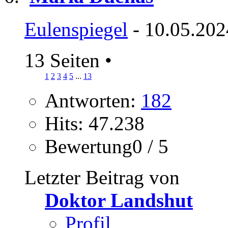
Eulenspiegel
- 10.05.202
13 Seiten
•
1
2
3
4
5
...
13
Antworten:
182
Hits: 47.238
Bewertung0 / 5
Letzter Beitrag von
Doktor Landshut
Profil