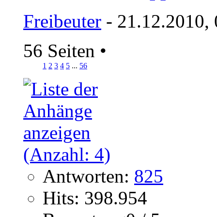
Freibeuter
- 21.12.2010,
56 Seiten
•
1
2
3
4
5
...
56
Antworten:
825
Hits: 398.954