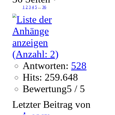
1
2
3
4
5
...
36
Antworten:
528
Hits: 259.648
Bewertung5 / 5
Letzter Beitrag von