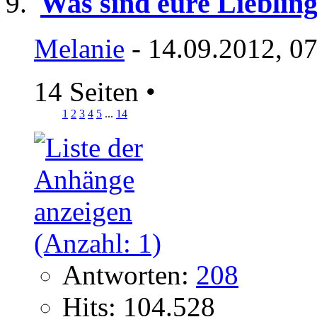
Was sind eure Lieblin
Melanie
- 14.09.2012, 0
14 Seiten
•
1
2
3
4
5
...
14
Antworten:
208
Hits: 104.528