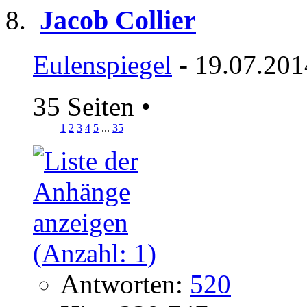
Jacob Collier
Eulenspiegel
- 19.07.201
35 Seiten
•
1
2
3
4
5
...
35
Antworten:
520