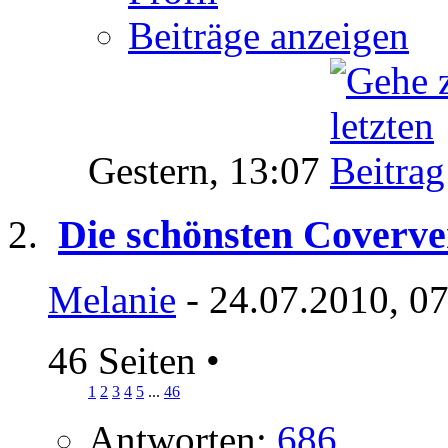
Beiträge anzeigen
Gestern,
13:07
Die schönsten Coverve
Melanie
- 24.07.2010, 0
46 Seiten
•
1
2
3
4
5
...
46
Antworten:
686