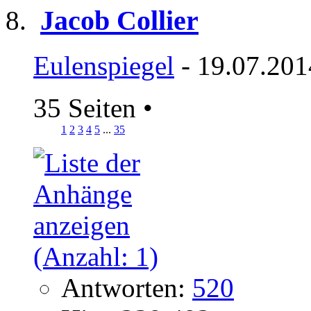
Jacob Collier
Eulenspiegel
- 19.07.201
35 Seiten
•
1
2
3
4
5
...
35
Antworten:
520