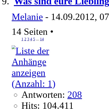
Was sind eure Lieblin
Melanie
- 14.09.2012, 0
14 Seiten
•
1
2
3
4
5
...
14
Antworten:
208
Hits: 104.411