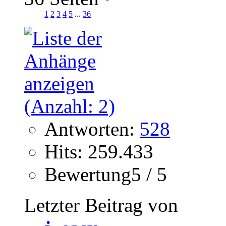
1
2
3
4
5
...
36
Antworten:
528
Hits: 259.433
Bewertung5 / 5
Letzter Beitrag von