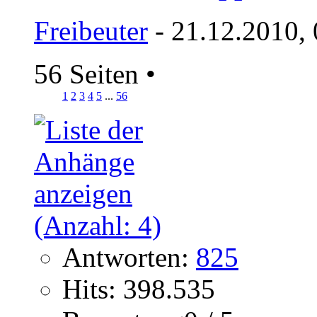
Freibeuter
- 21.12.2010,
56 Seiten
•
1
2
3
4
5
...
56
Antworten:
825
Hits: 398.535