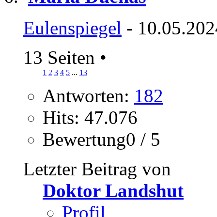
Eulenspiegel
- 10.05.202
13 Seiten
•
1
2
3
4
5
...
13
Antworten:
182
Hits: 47.076
Bewertung0 / 5
Letzter Beitrag von
Doktor Landshut
Profil