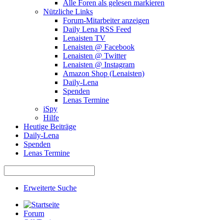
Alle Foren als gelesen markieren
Nützliche Links
Forum-Mitarbeiter anzeigen
Daily Lena RSS Feed
Lenaisten TV
Lenaisten @ Facebook
Lenaisten @ Twitter
Lenaisten @ Instagram
Amazon Shop (Lenaisten)
Daily-Lena
Spenden
Lenas Termine
iSpy
Hilfe
Heutige Beiträge
Daily-Lena
Spenden
Lenas Termine
Erweiterte Suche
Forum