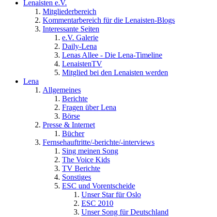
Lenaisten e.V.
Mitgliederbereich
Kommentarbereich für die Lenaisten-Blogs
Interessante Seiten
e.V. Galerie
Daily-Lena
Lenas Allee - Die Lena-Timeline
LenaistenTV
Mitglied bei den Lenaisten werden
Lena
Allgemeines
Berichte
Fragen über Lena
Börse
Presse & Internet
Bücher
Fernsehauftritte/-berichte/-interviews
Sing meinen Song
The Voice Kids
TV Berichte
Sonstiges
ESC und Vorentscheide
Unser Star für Oslo
ESC 2010
Unser Song für Deutschland