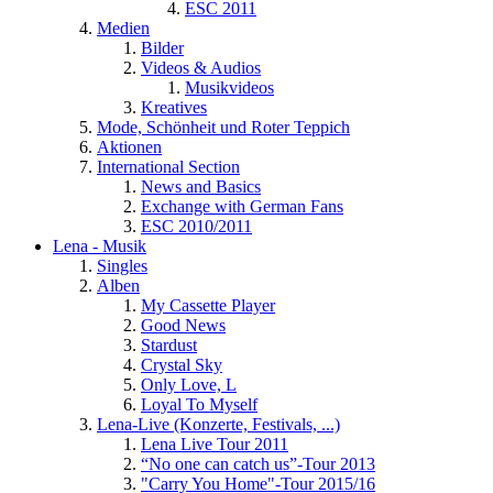
ESC 2011
Medien
Bilder
Videos & Audios
Musikvideos
Kreatives
Mode, Schönheit und Roter Teppich
Aktionen
International Section
News and Basics
Exchange with German Fans
ESC 2010/2011
Lena - Musik
Singles
Alben
My Cassette Player
Good News
Stardust
Crystal Sky
Only Love, L
Loyal To Myself
Lena-Live (Konzerte, Festivals, ...)
Lena Live Tour 2011
“No one can catch us”-Tour 2013
"Carry You Home"-Tour 2015/16