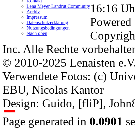
Kontakt
16:16
Uh
Lena Meyer-Landrut Community
Archiv
Impressum
Powered
Datenschutzerklärung
Nutzungsbedingungen
Copyrigh
Nach oben
Inc. Alle Rechte vorbehalte
© 2010-2025 Lenaisten e.V
Verwendete Fotos: (c) Uni
EBU, Nicolas Kantor
Design: Guido, [fliP], Joh
Page generated in
0.0901
se