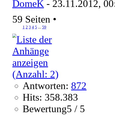
DomeK
- 23.11.2012, 00
59 Seiten
•
1
2
3
4
5
...
59
Antworten:
872
Hits: 358.383
Bewertung5 / 5