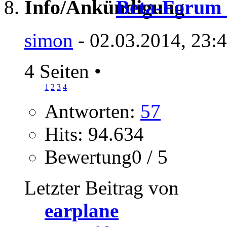
Beta-Forum i
simon
- 02.03.2014, 23:
4 Seiten
•
1
2
3
4
Antworten:
57
Hits: 94.634
Bewertung0 / 5
Letzter Beitrag von
earplane