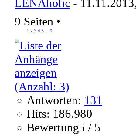
LENAholic
- 11.11.2013
9 Seiten
•
1
2
3
4
5
...
9
Antworten:
131
Hits: 186.980
Bewertung5 / 5