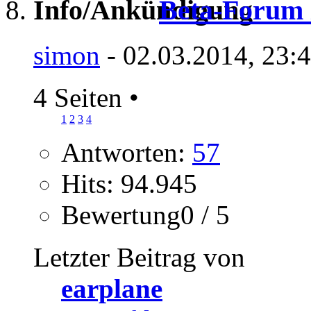
Beta-Forum i
simon
- 02.03.2014, 23:
4 Seiten
•
1
2
3
4
Antworten:
57
Hits: 94.945
Bewertung0 / 5
Letzter Beitrag von
earplane