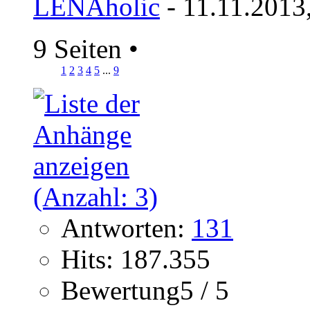
LENAholic
- 11.11.2013
9 Seiten
•
1
2
3
4
5
...
9
Antworten:
131
Hits: 187.355
Bewertung5 / 5