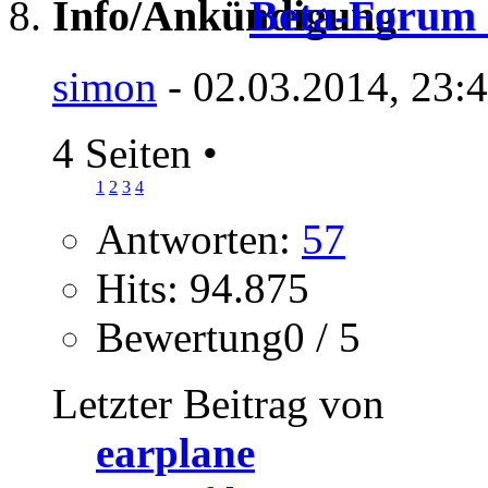
Beta-Forum i
simon
- 02.03.2014, 23:
4 Seiten
•
1
2
3
4
Antworten:
57
Hits: 94.875
Bewertung0 / 5
Letzter Beitrag von
earplane