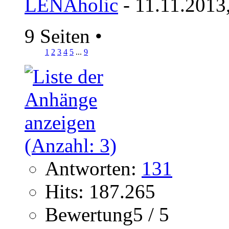
LENAholic
- 11.11.2013
9 Seiten
•
1
2
3
4
5
...
9
Antworten:
131
Hits: 187.265
Bewertung5 / 5