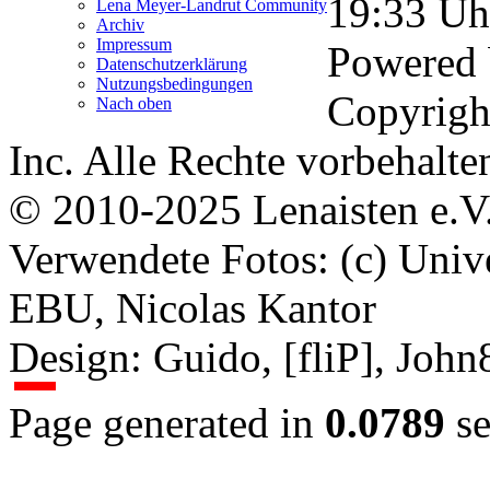
19:33
Uh
Lena Meyer-Landrut Community
Archiv
Impressum
Powered
Datenschutzerklärung
Nutzungsbedingungen
Copyrigh
Nach oben
Inc. Alle Rechte vorbehalte
© 2010-2025 Lenaisten e.V
Verwendete Fotos: (c) Uni
EBU, Nicolas Kantor
Design: Guido, [fliP], Joh
Page generated in
0.0789
se