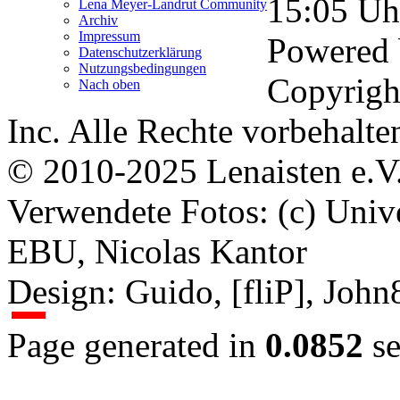
15:05
Uh
Lena Meyer-Landrut Community
Archiv
Impressum
Powered
Datenschutzerklärung
Nutzungsbedingungen
Copyrigh
Nach oben
Inc. Alle Rechte vorbehalte
© 2010-2025 Lenaisten e.V
Verwendete Fotos: (c) Uni
EBU, Nicolas Kantor
Design: Guido, [fliP], Joh
Page generated in
0.0852
se