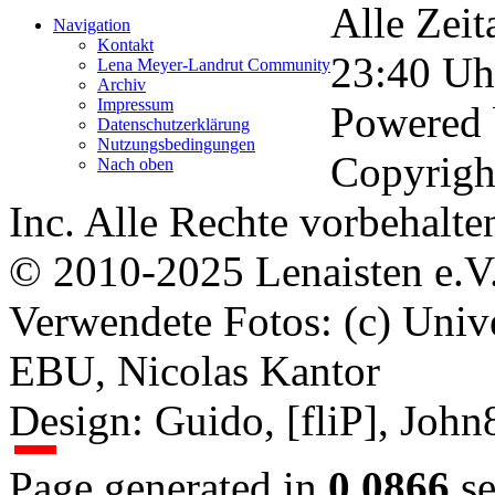
Alle Zeit
Navigation
Kontakt
23:40
Uh
Lena Meyer-Landrut Community
Archiv
Impressum
Powered
Datenschutzerklärung
Nutzungsbedingungen
Copyrigh
Nach oben
Inc. Alle Rechte vorbehalte
© 2010-2025 Lenaisten e.V
Verwendete Fotos: (c) Uni
EBU, Nicolas Kantor
Design: Guido, [fliP], Joh
Page generated in
0.0866
se