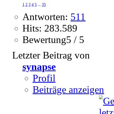
1
2
3
4
5
...
35
Antworten:
511
Hits: 283.589
Bewertung5 / 5
Letzter Beitrag von
synapse
Profil
Beiträge anzeigen