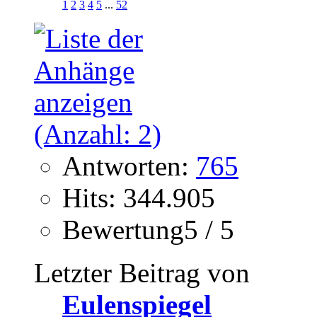
1
2
3
4
5
...
52
Antworten:
765
Hits: 344.905
Bewertung5 / 5
Letzter Beitrag von
Eulenspiegel