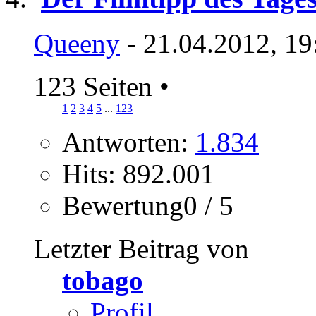
Queeny
- 21.04.2012, 19
123 Seiten
•
1
2
3
4
5
...
123
Antworten:
1.834
Hits: 892.001
Bewertung0 / 5
Letzter Beitrag von
tobago
Profil