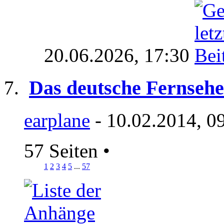
20.06.2026,
17:30
Das deutsche Fernseh
earplane
- 10.02.2014, 0
57 Seiten
•
1
2
3
4
5
...
57