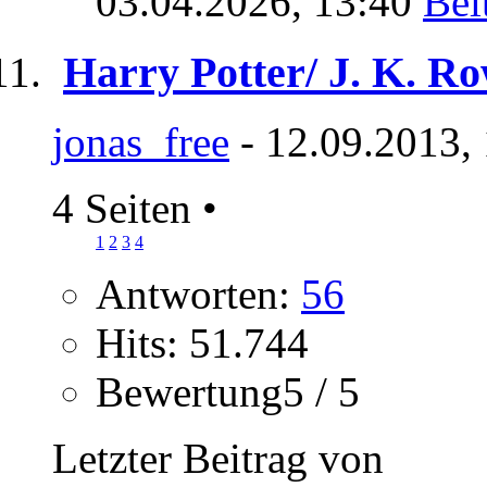
03.04.2026,
13:40
Harry Potter/ J. K. Ro
jonas_free
- 12.09.2013,
4 Seiten
•
1
2
3
4
Antworten:
56
Hits: 51.744
Bewertung5 / 5
Letzter Beitrag von