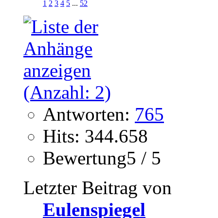
1
2
3
4
5
...
52
Antworten:
765
Hits: 344.658
Bewertung5 / 5
Letzter Beitrag von
Eulenspiegel