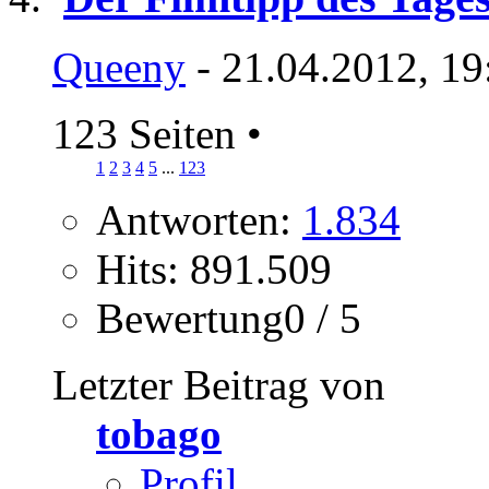
Queeny
- 21.04.2012, 19
123 Seiten
•
1
2
3
4
5
...
123
Antworten:
1.834
Hits: 891.509
Bewertung0 / 5
Letzter Beitrag von
tobago
Profil