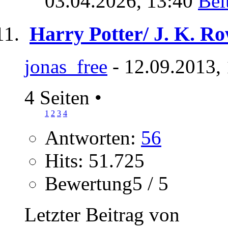
03.04.2026,
13:40
Harry Potter/ J. K. Ro
jonas_free
- 12.09.2013,
4 Seiten
•
1
2
3
4
Antworten:
56
Hits: 51.725
Bewertung5 / 5
Letzter Beitrag von