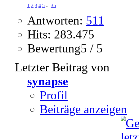
1
2
3
4
5
...
35
Antworten:
511
Hits: 283.475
Bewertung5 / 5
Letzter Beitrag von
synapse
Profil
Beiträge anzeigen