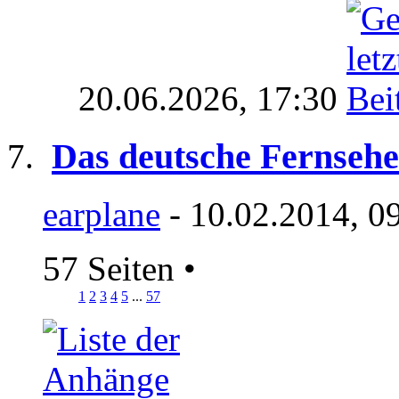
20.06.2026,
17:30
Das deutsche Fernseh
earplane
- 10.02.2014, 0
57 Seiten
•
1
2
3
4
5
...
57