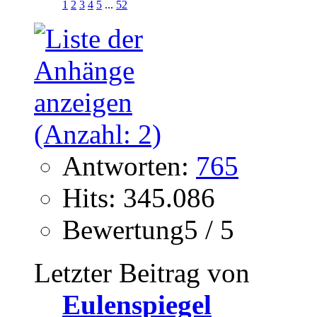
1
2
3
4
5
...
52
Antworten:
765
Hits: 345.086
Bewertung5 / 5
Letzter Beitrag von
Eulenspiegel