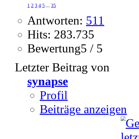
1
2
3
4
5
...
35
Antworten:
511
Hits: 283.735
Bewertung5 / 5
Letzter Beitrag von
synapse
Profil
Beiträge anzeigen