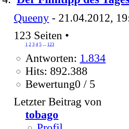
Queeny
- 21.04.2012, 19
123 Seiten
•
1
2
3
4
5
...
123
Antworten:
1.834
Hits: 892.388
Bewertung0 / 5
Letzter Beitrag von
tobago
Profil