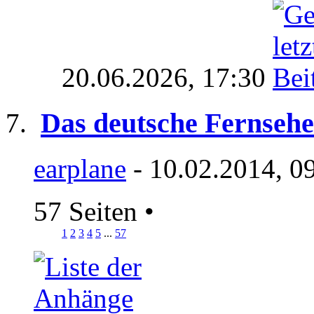
20.06.2026,
17:30
Das deutsche Fernseh
earplane
- 10.02.2014, 0
57 Seiten
•
1
2
3
4
5
...
57