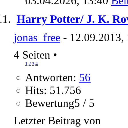
03.04.2026,
13:40
Harry Potter/ J. K. Ro
jonas_free
- 12.09.2013,
4 Seiten
•
1
2
3
4
Antworten:
56
Hits: 51.756
Bewertung5 / 5
Letzter Beitrag von