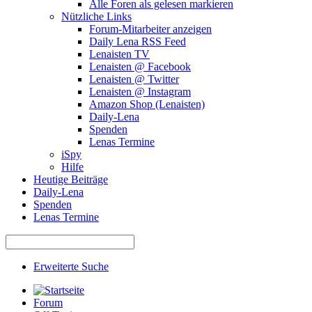
Alle Foren als gelesen markieren
Nützliche Links
Forum-Mitarbeiter anzeigen
Daily Lena RSS Feed
Lenaisten TV
Lenaisten @ Facebook
Lenaisten @ Twitter
Lenaisten @ Instagram
Amazon Shop (Lenaisten)
Daily-Lena
Spenden
Lenas Termine
iSpy
Hilfe
Heutige Beiträge
Daily-Lena
Spenden
Lenas Termine
Erweiterte Suche
Forum