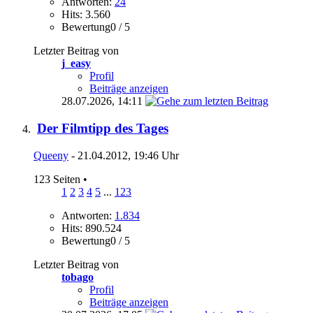
Antworten:
24
Hits: 3.560
Bewertung0 / 5
Letzter Beitrag von
j_easy
Profil
Beiträge anzeigen
28.07.2026,
14:11
Der Filmtipp des Tages
Queeny
- 21.04.2012, 19:46 Uhr
123 Seiten
•
1
2
3
4
5
...
123
Antworten:
1.834
Hits: 890.524
Bewertung0 / 5
Letzter Beitrag von
tobago
Profil
Beiträge anzeigen