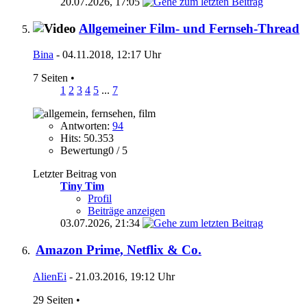
20.07.2026,
17:05
Allgemeiner Film- und Fernseh-Thread
Bina
- 04.11.2018, 12:17 Uhr
7 Seiten
•
1
2
3
4
5
...
7
Antworten:
94
Hits: 50.353
Bewertung0 / 5
Letzter Beitrag von
Tiny Tim
Profil
Beiträge anzeigen
03.07.2026,
21:34
Amazon Prime, Netflix & Co.
AlienEi
- 21.03.2016, 19:12 Uhr
29 Seiten
•