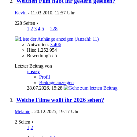
Welchen Film habt ihr gestern gesehen?
Kevin
- 11.03.2010, 12:57 Uhr
228 Seiten
•
1
2
3
4
5
...
228
Antworten:
3.406
Hits: 1.252.954
Bewertung5 / 5
Letzter Beitrag von
j_easy
Profil
Beiträge anzeigen
28.07.2026,
15:28
Welche Filme wollt ihr 2026 sehen?
Melanie
- 20.12.2025, 19:17 Uhr
2 Seiten
•
1
2