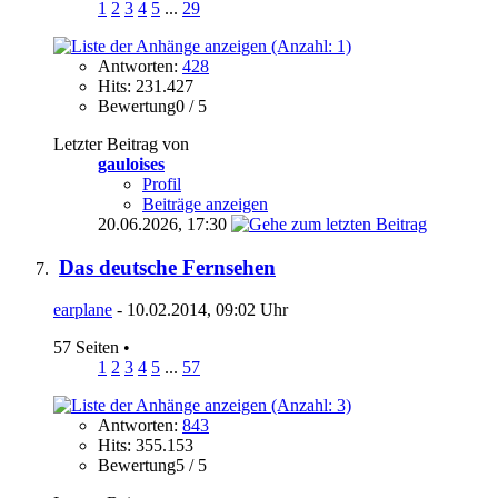
1
2
3
4
5
...
29
Antworten:
428
Hits: 231.427
Bewertung0 / 5
Letzter Beitrag von
gauloises
Profil
Beiträge anzeigen
20.06.2026,
17:30
Das deutsche Fernsehen
earplane
- 10.02.2014, 09:02 Uhr
57 Seiten
•
1
2
3
4
5
...
57
Antworten:
843
Hits: 355.153
Bewertung5 / 5