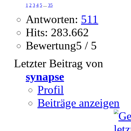
1
2
3
4
5
...
35
Antworten:
511
Hits: 283.662
Bewertung5 / 5
Letzter Beitrag von
synapse
Profil
Beiträge anzeigen