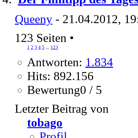
Queeny
- 21.04.2012, 19
123 Seiten
•
1
2
3
4
5
...
123
Antworten:
1.834
Hits: 892.156
Bewertung0 / 5
Letzter Beitrag von
tobago
Profil