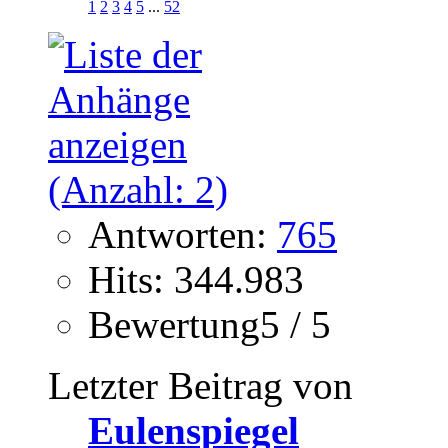
1
2
3
4
5
...
52
Antworten:
765
Hits: 344.983
Bewertung5 / 5
Letzter Beitrag von
Eulenspiegel