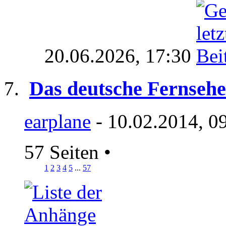
20.06.2026,
17:30
Das deutsche Fernseh
earplane
- 10.02.2014, 0
57 Seiten
•
1
2
3
4
5
...
57