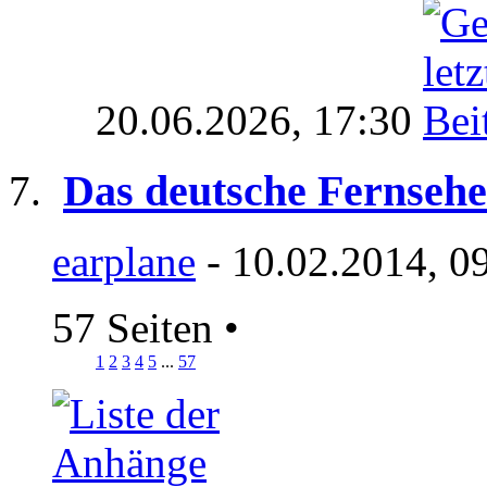
20.06.2026,
17:30
Das deutsche Fernseh
earplane
- 10.02.2014, 0
57 Seiten
•
1
2
3
4
5
...
57