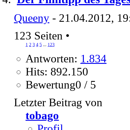
Queeny
- 21.04.2012, 19
123 Seiten
•
1
2
3
4
5
...
123
Antworten:
1.834
Hits: 892.150
Bewertung0 / 5
Letzter Beitrag von
tobago
Profil