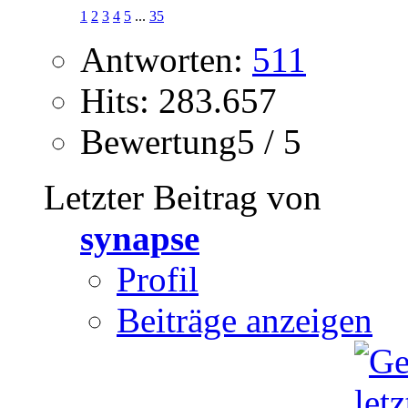
1
2
3
4
5
...
35
Antworten:
511
Hits: 283.657
Bewertung5 / 5
Letzter Beitrag von
synapse
Profil
Beiträge anzeigen