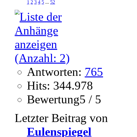
1
2
3
4
5
...
52
Antworten:
765
Hits: 344.978
Bewertung5 / 5
Letzter Beitrag von
Eulenspiegel