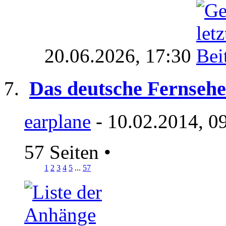
20.06.2026,
17:30
Das deutsche Fernseh
earplane
- 10.02.2014, 0
57 Seiten
•
1
2
3
4
5
...
57