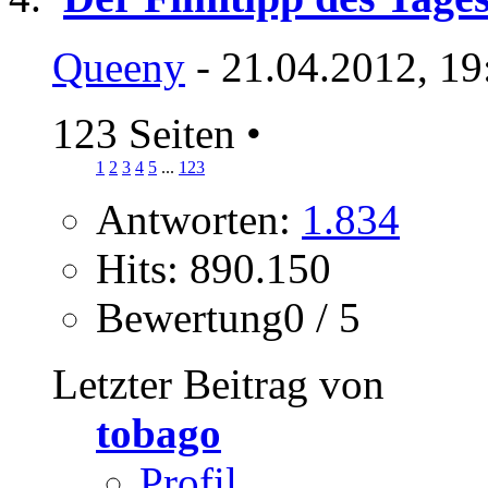
Queeny
- 21.04.2012, 19
123 Seiten
•
1
2
3
4
5
...
123
Antworten:
1.834
Hits: 890.150
Bewertung0 / 5
Letzter Beitrag von
tobago
Profil