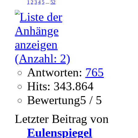
1
2
3
4
5
...
52
Antworten:
765
Hits: 343.864
Bewertung5 / 5
Letzter Beitrag von
Eulenspiegel