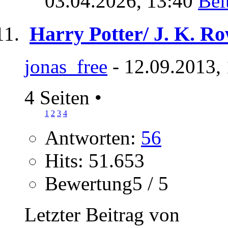
03.04.2026,
13:40
Harry Potter/ J. K. Ro
jonas_free
- 12.09.2013,
4 Seiten
•
1
2
3
4
Antworten:
56
Hits: 51.653
Bewertung5 / 5
Letzter Beitrag von