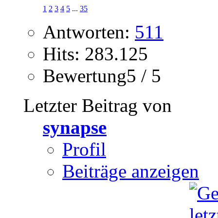
1
2
3
4
5
...
35
Antworten:
511
Hits: 283.125
Bewertung5 / 5
Letzter Beitrag von
synapse
Profil
Beiträge anzeigen