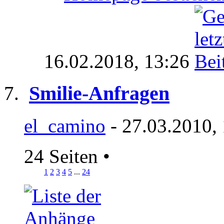
16.02.2018,
13:26
Smilie-Anfragen
el_camino
- 27.03.2010,
24 Seiten
•
1
2
3
4
5
...
24