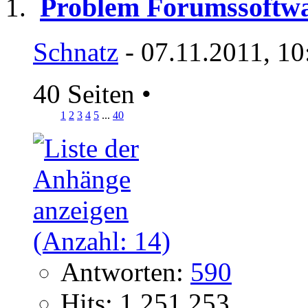
Problem Forumssoftw
Schnatz
- 07.11.2011, 10
40 Seiten
•
1
2
3
4
5
...
40
Antworten:
590
Hits: 1.251.253