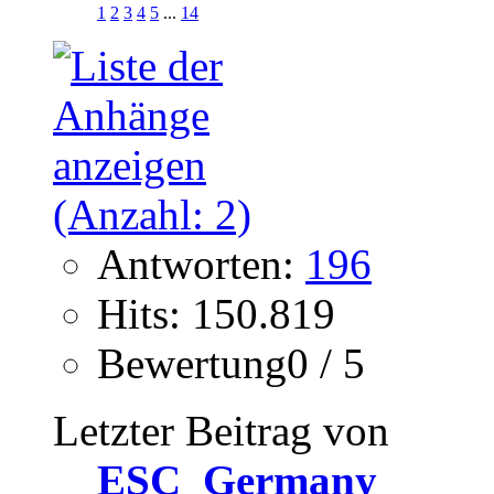
1
2
3
4
5
...
14
Antworten:
196
Hits: 150.819
Bewertung0 / 5
Letzter Beitrag von
ESC_Germany