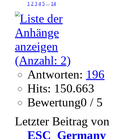
1
2
3
4
5
...
14
Antworten:
196
Hits: 150.663
Bewertung0 / 5
Letzter Beitrag von
ESC_Germany