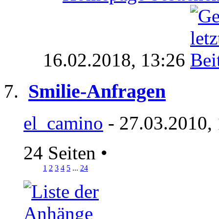
16.02.2018,
13:26
Smilie-Anfragen
el_camino
- 27.03.2010,
24 Seiten
•
1
2
3
4
5
...
24