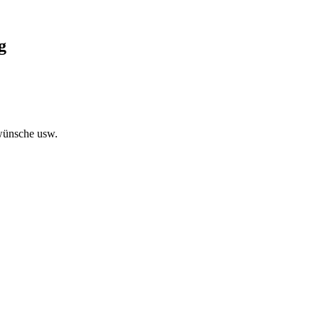
g
swünsche usw.