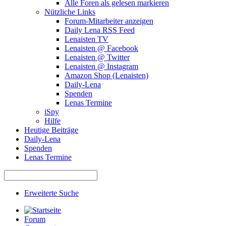
Alle Foren als gelesen markieren
Nützliche Links
Forum-Mitarbeiter anzeigen
Daily Lena RSS Feed
Lenaisten TV
Lenaisten @ Facebook
Lenaisten @ Twitter
Lenaisten @ Instagram
Amazon Shop (Lenaisten)
Daily-Lena
Spenden
Lenas Termine
iSpy
Hilfe
Heutige Beiträge
Daily-Lena
Spenden
Lenas Termine
Erweiterte Suche
Forum