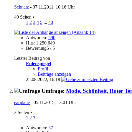
Schnatz
- 07.11.2011, 10:16 Uhr
40 Seiten
•
1
2
3
4
5
...
40
Antworten:
590
Hits: 1.250.649
Bewertung5 / 5
Letzter Beitrag von
Eulenspiegel
Profil
Beiträge anzeigen
25.08.2022,
16:18
Umfrage:
Mode, Schönheit, Roter Te
earplane
- 05.11.2015, 13:01 Uhr
3 Seiten
•
1
2
3
Antworten:
37