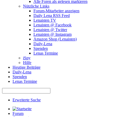
Alle Foren als gelesen markieren
Nützliche Links
Forum-Mitarbeiter anzeigen
Daily Lena RSS Feed
Lenaisten TV
Lenaisten @ Facebook
Lenaisten @ Twitter
Lenaisten @ Instagram
Amazon Shop (Lenaisten)
Daily-Lena
Spenden
Lenas Termine
iSpy
Hilfe
Heutige Beiträge
Daily-Lena
Spenden
Lenas Termine
Erweiterte Suche
Forum