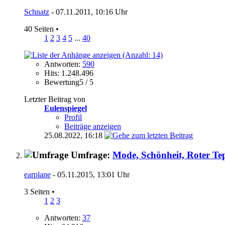
Schnatz
- 07.11.2011, 10:16 Uhr
40 Seiten
•
1
2
3
4
5
...
40
Antworten:
590
Hits: 1.248.496
Bewertung5 / 5
Letzter Beitrag von
Eulenspiegel
Profil
Beiträge anzeigen
25.08.2022,
16:18
Umfrage:
Mode, Schönheit, Roter Te
earplane
- 05.11.2015, 13:01 Uhr
3 Seiten
•
1
2
3
Antworten:
37