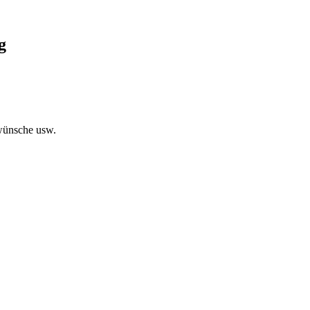
g
swünsche usw.