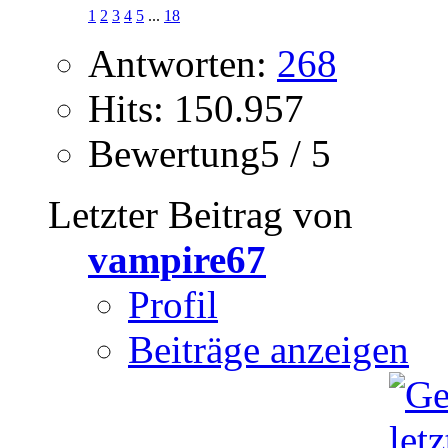
1
2
3
4
5
...
18
Antworten:
268
Hits: 150.957
Bewertung5 / 5
Letzter Beitrag von
vampire67
Profil
Beiträge anzeigen