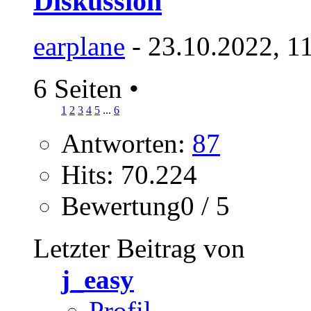
Diskussion
earplane
- 23.10.2022, 1
6 Seiten
•
1
2
3
4
5
...
6
Antworten:
87
Hits: 70.224
Bewertung0 / 5
Letzter Beitrag von
j_easy
Profil