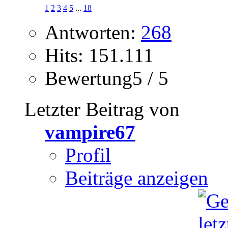
1
2
3
4
5
...
18
Antworten:
268
Hits: 151.111
Bewertung5 / 5
Letzter Beitrag von
vampire67
Profil
Beiträge anzeigen