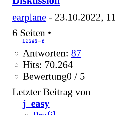
Diskussion
earplane
- 23.10.2022, 1
6 Seiten
•
1
2
3
4
5
...
6
Antworten:
87
Hits: 70.264
Bewertung0 / 5
Letzter Beitrag von
j_easy
Profil