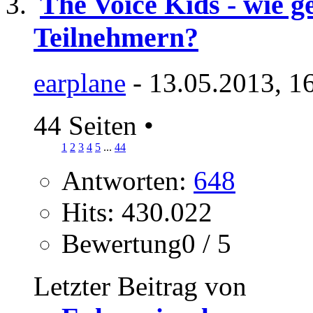
The Voice Kids - wie g
Teilnehmern?
earplane
- 13.05.2013, 1
44 Seiten
•
1
2
3
4
5
...
44
Antworten:
648
Hits: 430.022
Bewertung0 / 5
Letzter Beitrag von