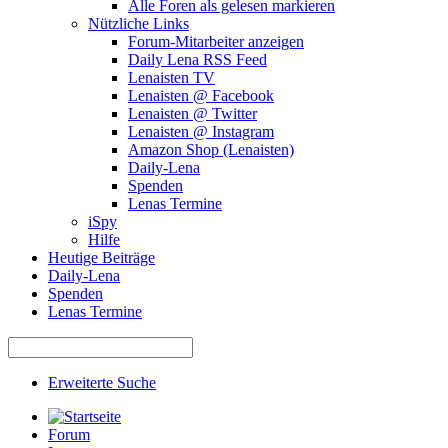
Alle Foren als gelesen markieren
Nützliche Links
Forum-Mitarbeiter anzeigen
Daily Lena RSS Feed
Lenaisten TV
Lenaisten @ Facebook
Lenaisten @ Twitter
Lenaisten @ Instagram
Amazon Shop (Lenaisten)
Daily-Lena
Spenden
Lenas Termine
iSpy
Hilfe
Heutige Beiträge
Daily-Lena
Spenden
Lenas Termine
Erweiterte Suche
Forum